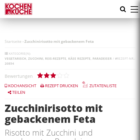
Direkt
zum
Inhalt
Startseite
-
Zucchinirisotto mit gebackenem Feta
KATEGORIE(N):
VEGETARISCH
ZUCCHINI
REIS-REZEPTE
KÄSE REZEPTE
PARADEISER
/
#
REZEPT-NR.:
20854
Bewertungen
KOCHANSICHT
REZEPT DRUCKEN
ZUTATENLISTE
TEILEN
Zucchinirisotto mit
gebackenem Feta
Risotto mit Zucchini und