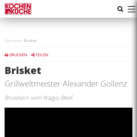
Direkt
zum
Inhalt
Startseite
-
Brisket
DRUCKEN
TEILEN
Brisket
Grillweltmeister Alexander Gollenz
Brustkern vom Wagyu Beef.