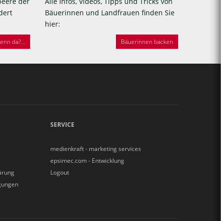
beere der
Alle Infos, Videos, Tipps und Tricks von
dert
Bäuerinnen und Landfrauen finden Sie
hier:
nn da?...
Bäuerinnen backen
SERVICE
medienkraft - marketing services
epsimec.com - Entwicklung
ärung
Logout
gungen