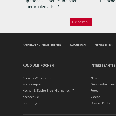
Superfood – supergesund oder
Einfache
superproblematisch?
Die besten...
ANMELDEN / REGISTRIEREN
KOCHBUCH
NEWSLETTER
RUND UMS KOCHEN
INTERESSANTES
Kurse & Workshops
News
Kochrezepte
Genuss-Termine
Kochen & Küche Blog "Gut gekocht"
Fotos
Kochschule
Videos
Rezeptregister
Unsere Partner