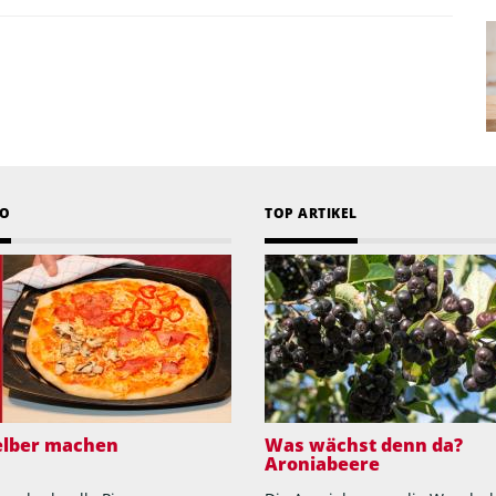
EO
TOP ARTIKEL
selber machen
Was wächst denn da?
Aroniabeere