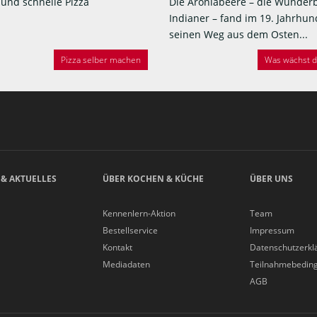
 und schnelle Pizza
Die Aroniabeere – die Wunder
Indianer – fand im 19. Jahrhun
seinen Weg aus dem Osten...
Pizza selber machen
Was wächst de
 & AKTUELLES
ÜBER KOCHEN & KÜCHE
ÜBER UNS
Kennenlern-Aktion
Team
Bestellservice
Impressum
Kontakt
Datenschutzerkl
Mediadaten
Teilnahmebedin
AGB