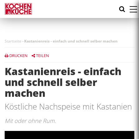
Direkt
zum
Inhalt
Startseite
-
Kastanienreis - einfach und schnell selber machen
DRUCKEN
TEILEN
Kastanienreis - einfach
und schnell selber
machen
Köstliche Nachspeise mit Kastanien
Mit oder ohne Rum.