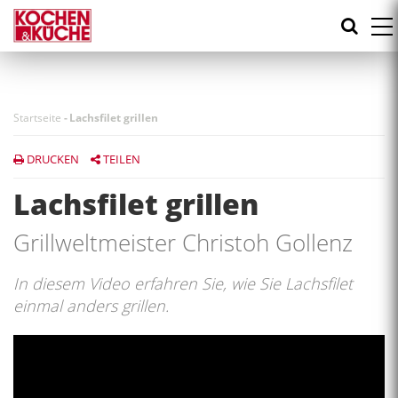
Direkt
zum
Inhalt
Startseite
-
Lachsfilet grillen
DRUCKEN
TEILEN
Lachsfilet grillen
Grillweltmeister Christoh Gollenz
In diesem Video erfahren Sie, wie Sie Lachsfilet
einmal anders grillen.