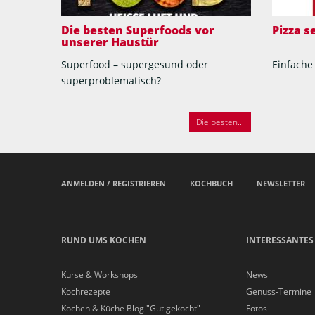
Die besten Superfoods vor
Pizza 
unserer Haustür
Superfood – supergesund oder
Einfache
superproblematisch?
Die besten...
ANMELDEN / REGISTRIEREN
KOCHBUCH
NEWSLETTER
RUND UMS KOCHEN
INTERESSANTES
Kurse & Workshops
News
Kochrezepte
Genuss-Termine
Kochen & Küche Blog "Gut gekocht"
Fotos