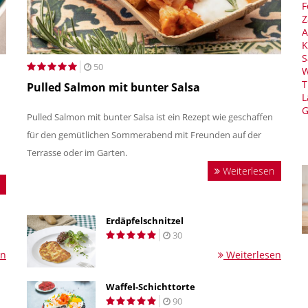
F
Z
A
K
S
50
W
T
Pulled Salmon mit bunter Salsa
L
G
Pulled Salmon mit bunter Salsa ist ein Rezept wie geschaffen
für den gemütlichen Sommerabend mit Freunden auf der
Terrasse oder im Garten.
Weiterlesen
Erdäpfelschnitzel
30
en
Weiterlesen
Waffel-Schichttorte
90