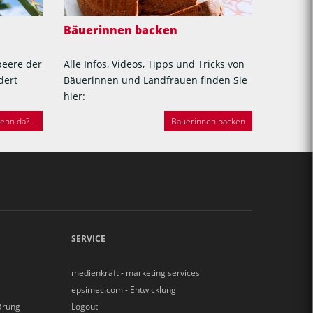
Bäuerinnen backen
beere der
Alle Infos, Videos, Tipps und Tricks von
dert
Bäuerinnen und Landfrauen finden Sie
hier:
nn da?...
Bäuerinnen backen
SERVICE
medienkraft - marketing services
epsimec.com - Entwicklung
ärung
Logout