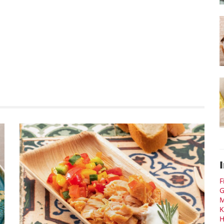
F
G
M
K
H