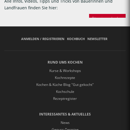
Alle Infos, Videos, Tipps und Tricks von Bäuerinnen und
Landfrauen finden Sie hier:
Bäuerinnen backen
ANMELDEN / REGISTRIEREN
KOCHBUCH
NEWSLETTER
RUND UMS KOCHEN
Kurse & Workshops
Kochrezepte
Kochen & Küche Blog "Gut gekocht"
Kochschule
Rezeptregister
INTERESSANTES & AKTUELLES
News
Genuss-Termine