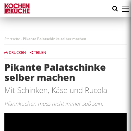
Direkt
zum
Inhalt
Startseite
-
Pikante Palatschinke selber machen
DRUCKEN
TEILEN
Pikante Palatschinke
selber machen
Mit Schinken, Käse und Rucola
Pfannkuchen muss nicht immer süß sein.