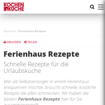
Direkt
zum
Inhalt
Startseite
-
Ferienhaus Rezepte
DRUCKEN
TEILEN
Ferienhaus Rezepte
Schnelle Rezepte für die
Urlaubsküche
Wer als Selbstversorger in einem Ferienhaus
entspannen möchte, braucht schnelle, köstliche
Rezepte die allen schmecken. Wir haben die
besten
Ferienhaus Rezepte
hier für Sie
zusammengestellt.