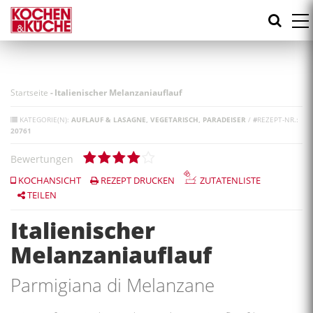
Direkt
zum
Inhalt
Startseite
-
Italienischer Melanzaniauflauf
KATEGORIE(N):
AUFLAUF & LASAGNE
VEGETARISCH
PARADEISER
/
#
REZEPT-NR.:
20761
Bewertungen
KOCHANSICHT
REZEPT DRUCKEN
ZUTATENLISTE
TEILEN
Italienischer
Melanzaniauflauf
Parmigiana di Melanzane