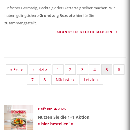
Einfacher Germteig, Backteig oder Blätterteig selber machen. Wir
haben gelingsichere
Grundteig Rezepte
hier für Sie
zusammengestellt.
GRUNDTEIG SELBER MACHEN
First
« Erste
Vorherige
‹ Letzte
Standard
1
Standard
2
Standard
3
Standard
4
Aktuelle
5
Stand
6
page
Seite
Taxonomy
Taxonomy
Taxonomy
Taxonomy
Seite
Taxon
Standard
7
Standard
8
Nächste
Nächste ›
Last
Letzte »
Seite
Seite
Seite
Seite
Seite
Taxonomy
Taxonomy
Seite
page
Seite
Seite
Heft Nr. 4/2026
Nutzen Sie die 1+1 Aktion!
hier bestellen!