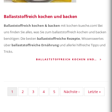
Ballaststoffreich kochen und backen
Ballaststoffreich kochen & backen
mit kochen-kueche.com! Bei
uns finden Sie alles, was Sie zum ballaststoffreich kochen und backen
benötigen: Die besten
ballaststoffreiche Rezepte
, Wissenswertes
über
ballaststoffreiche Ernährung
und allerlei hilfreiche Tipps und
Tricks.
BALLASTSTOFFREICH KOCHEN UND…
Aktuelle
1
Standard
2
Standard
3
Standard
4
Standard
5
Nächste
Nächste ›
Last
Letzte »
Seite
Taxonomy
Taxonomy
Taxonomy
Taxonomy
Seite
page
Seite
Seite
Seite
Seite