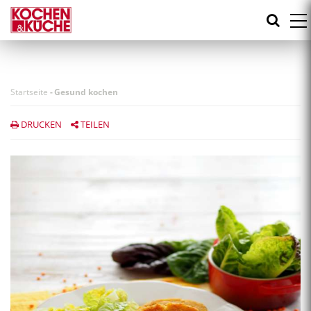
Direkt
zum
Inhalt
Startseite
-
Gesund kochen
DRUCKEN
TEILEN