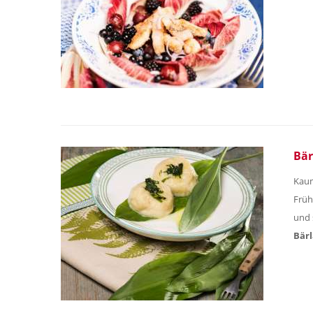
Bär
Kaum
Frühl
und 
Bär