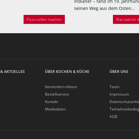
Indianer – fand im 19. Jahrhun
seinen Weg aus dem Osten...
Pizza selber machen
Was wächst de
 & AKTUELLES
ÜBER KOCHEN & KÜCHE
ÜBER UNS
Kennenlern-Aktion
Team
Bestellservice
Impressum
Kontakt
Datenschutzerkl
Mediadaten
Teilnahmebedin
AGB