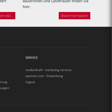
dert
Bäuerinnen und Landfrauen finden Sie
hier:
nn da?...
Bäuerinnen backen
SERVICE
medienkraft - marketing services
epsimec.com - Entwicklung
ärung
Logout
gungen