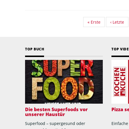
First
« Erste
Vorherige
‹ Letzte
page
Seite
TOP BUCH
TOP VID
Die besten Superfoods vor
Pizza 
unserer Haustür
Superfood – supergesund oder
Einfache