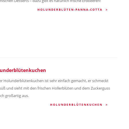
ienischen Desserts – dazu gibt es natürlich frische Erdbeeren!
HOLUNDERBLÜTEN-PANNA-COTTA
underblütenkuchen
er Holunderblütenkuchen ist sehr einfach gemacht, er schmeckt
 süß und sieht mit den frischen Hollerblüten und dem Zuckerguss
ach großartig aus.
HOLUNDERBLÜTENKUCHEN