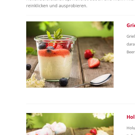
reinklicken und ausprobieren.
Gri
Grie
dara
Beer
Hol
Holu