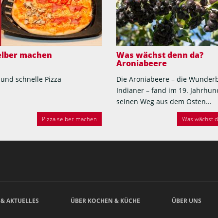
selber machen
Was wächst denn da?
Aroniabeere
 und schnelle Pizza
Die Aroniabeere – die Wunder
Indianer – fand im 19. Jahrhun
seinen Weg aus dem Osten...
Pizza selber machen
Was wächst de
 & AKTUELLES
ÜBER KOCHEN & KÜCHE
ÜBER UNS