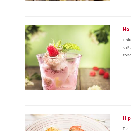
Hol
Holu
süß-
sond
Hip
Die 