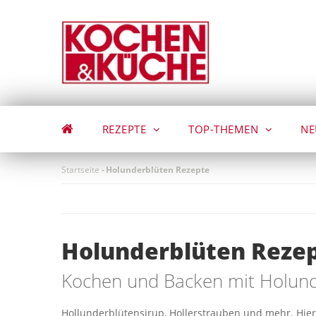
Direkt
zum
Inhalt
REZEPTE
TOP-THEMEN
NE
Startseite
-
Holunderblüten Rezepte
Holunderblüten Reze
Kochen und Backen mit Holund
Hollunderblütensirup, Hollerstrauben und mehr. Hier