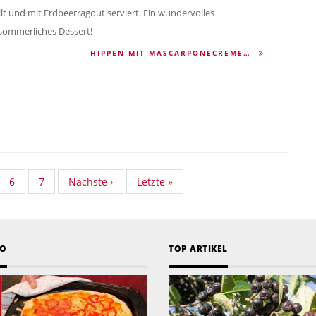
llt und mit Erdbeerragout serviert. Ein wundervolles
sommerliches Dessert!
HIPPEN MIT MASCARPONECREME…
ndard
Standard
6
Standard
7
Nächste
Nächste ›
Last
Letzte »
onomy
Taxonomy
Taxonomy
Seite
page
e
Seite
Seite
EO
TOP ARTIKEL