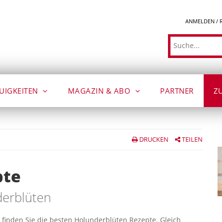
ANMELDEN / 
Suche
UIGKEITEN
MAGAZIN & ABO
PARTNER
Z
DRUCKEN
TEILEN
pte
erblüten
 finden Sie die besten Holunderblüten Rezepte. Gleich