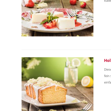
ital
Hol
Dies
fein
einf