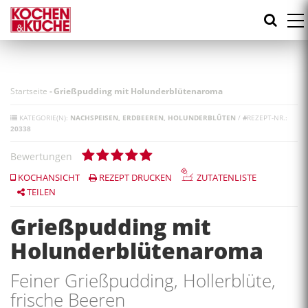
Direkt
zum
Inhalt
Startseite
-
Grießpudding mit Holunderblütenaroma
KATEGORIE(N):
NACHSPEISEN
ERDBEEREN
HOLUNDERBLÜTEN
/
#
REZEPT-NR.:
20338
Bewertungen
KOCHANSICHT
REZEPT DRUCKEN
ZUTATENLISTE
TEILEN
Grießpudding mit
Holunderblütenaroma
Feiner Grießpudding, Hollerblüte,
frische Beeren