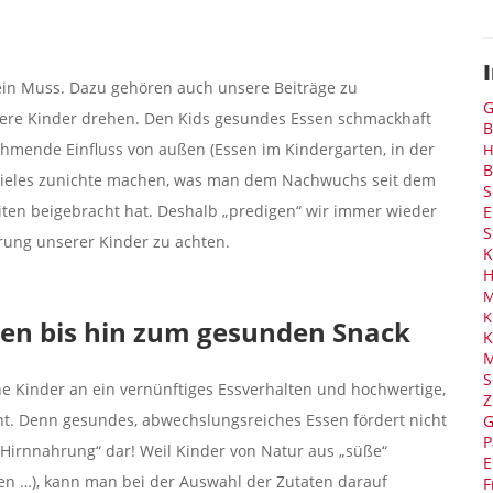
in Muss. Dazu gehören auch unsere Beiträge zu
G
sere Kinder drehen. Den Kids gesundes Essen schmackhaft
B
ehmende Einfluss von außen (Essen im Kindergarten, in der
H
B
 vieles zunichte machen, was man dem Nachwuchs seit dem
S
ten beigebracht hat. Deshalb „predigen“ wir immer wieder
E
S
hrung unserer Kinder zu achten.
K
H
M
K
sen bis hin zum gesunden Snack
K
M
S
ne Kinder an ein vernünftiges Essverhalten und hochwertige,
Z
nt. Denn gesundes, abwechslungsreiches Essen fördert nicht
G
P
 „Hirnnahrung“ dar! Weil Kinder von Natur aus „süße“
E
bsen …), kann man bei der Auswahl der Zutaten darauf
F