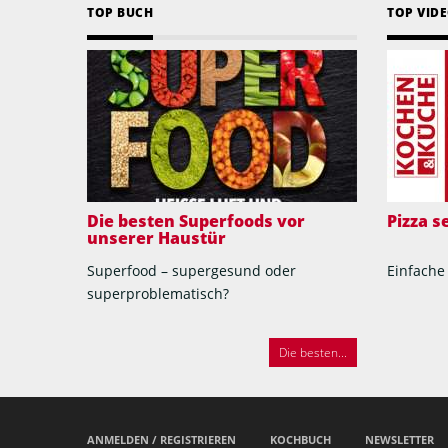
TOP BUCH
TOP VID
Die besten Superfoods vor
Pizza 
unserer Haustür
Superfood – supergesund oder
Einfache
superproblematisch?
Die besten...
ANMELDEN / REGISTRIEREN
KOCHBUCH
NEWSLETTER