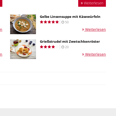
Weiterlesen
Gelbe Linsensuppe mit Käsewürfeln
50
en
Weiterlesen
Grießstrudel mit Zwetschkenröster
20
en
Weiterlesen