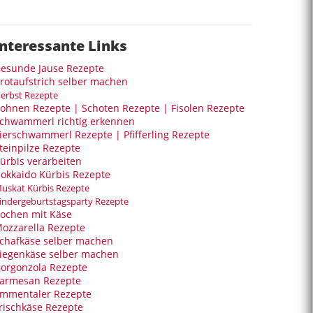
Interessante Links
esunde Jause Rezepte
rotaufstrich selber machen
erbst Rezepte
ohnen Rezepte | Schoten Rezepte | Fisolen Rezepte
chwammerl richtig erkennen
ierschwammerl Rezepte | Pfifferling Rezepte
teinpilze Rezepte
ürbis verarbeiten
okkaido Kürbis Rezepte
uskat Kürbis Rezepte
indergeburtstagsparty Rezepte
ochen mit Käse
ozzarella Rezepte
chafkäse selber machen
iegenkäse selber machen
orgonzola Rezepte
armesan Rezepte
mmentaler Rezepte
rischkäse Rezepte