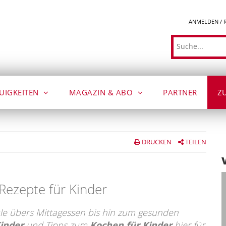
ANMELDEN / 
Suche
UIGKEITEN
MAGAZIN & ABO
PARTNER
Z
DRUCKEN
TEILEN
 Rezepte für Kinder
ule übers Mittagessen bis hin zum gesunden
Kinder
und Tipps zum
Kochen für Kinder
hier für