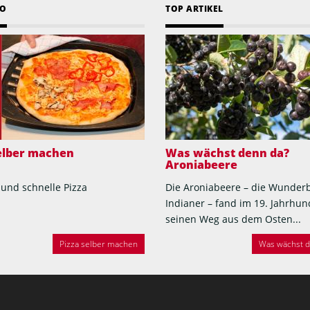
EO
TOP ARTIKEL
selber machen
Was wächst denn da?
Aroniabeere
 und schnelle Pizza
Die Aroniabeere – die Wunder
Indianer – fand im 19. Jahrhun
seinen Weg aus dem Osten...
Pizza selber machen
Was wächst de