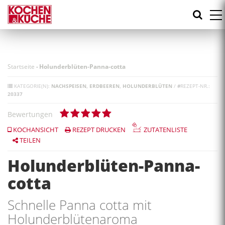
Direkt
zum
Inhalt
Startseite
-
Holunderblüten-Panna-cotta
KATEGORIE(N):
NACHSPEISEN
ERDBEEREN
HOLUNDERBLÜTEN
/
#
REZEPT-NR.:
20337
Bewertungen
KOCHANSICHT
REZEPT DRUCKEN
ZUTATENLISTE
TEILEN
Holunderblüten-Panna-
cotta
Schnelle Panna cotta mit
Holunderblütenaroma