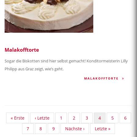
Malakofftorte
Sogar die Biskotten sind hier selbst gemacht! Konditormeisterin Lilly
Philipp aus Graz zeigt, wie’s geht.
MALAKOFFTORTE
First
« Erste
Vorherige
‹ Letzte
Standard
1
Standard
2
Standard
3
Aktuelle
4
Standard
5
Stand
6
page
Seite
Taxonomy
Taxonomy
Taxonomy
Seite
Taxonomy
Taxon
Standard
7
Standard
8
Standard
9
Nächste
Nächste ›
Last
Letzte »
Seite
Seite
Seite
Seite
Seite
Taxonomy
Taxonomy
Taxonomy
Seite
page