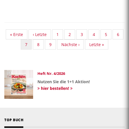
First
« Erste
Vorherige
‹ Letzte
Standard
1
Standard
2
Standard
3
Standard
4
Standard
5
Stand
6
page
Seite
Taxonomy
Taxonomy
Taxonomy
Taxonomy
Taxonomy
Taxon
Aktuelle
7
Standard
8
Standard
9
Nächste
Nächste ›
Last
Letzte »
Seite
Seite
Seite
Seite
Seite
Seite
Seite
Taxonomy
Taxonomy
Seite
page
Seite
Seite
Heft Nr. 4/2026
Nutzen Sie die 1+1 Aktion!
hier bestellen!
TOP BUCH