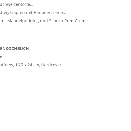
Buchweizentorte…
andteigkrapfen mit Himbeercreme…
alter Mandelpudding und Schoko-Rum-Creme…
SENKOCHBUCH
e
ptfotos, 16,5 x 24 cm, Hardcover