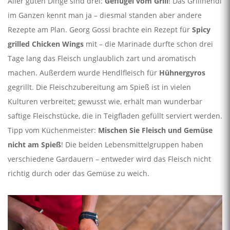
Aller guten Dinge sind drei:
Geflügel vom Grill
! Das Grillhendl
im Ganzen kennt man ja – diesmal standen aber andere
Rezepte am Plan. Georg Gossi brachte ein Rezept für
Spicy
grilled Chicken Wings
mit – die Marinade durfte schon drei
Tage lang das Fleisch unglaublich zart und aromatisch
machen. Außerdem wurde Hendlfleisch für
Hühnergyros
gegrillt. Die Fleischzubereitung am Spieß ist in vielen
Kulturen verbreitet; gewusst wie, erhält man wunderbar
saftige Fleischstücke, die in Teigfladen gefüllt serviert werden.
Tipp vom Küchenmeister:
Mischen Sie Fleisch und Gemüse
nicht am Spieß
! Die beiden Lebensmittelgruppen haben
verschiedene Gardauern – entweder wird das Fleisch nicht
richtig durch oder das Gemüse zu weich.