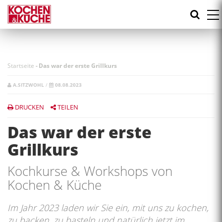
Direkt
zum
Inhalt
Startseite
-
Das war der erste Grillkurs
A.SITZWOHL
/
08.08.2023
DRUCKEN
TEILEN
Das war der erste
Grillkurs
Kochkurse & Workshops von
Kochen & Küche
Im Jahr 2023 laden wir Sie ein, mit uns zu kochen,
zu backen, zu basteln und natürlich jetzt im