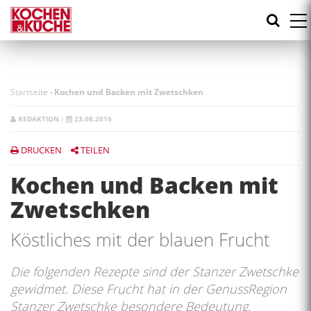
Direkt
zum
Inhalt
Startseite
-
Kochen und Backen mit Zwetschken
REDAKTION
/
23.08.2016
DRUCKEN
TEILEN
Kochen und Backen mit
Zwetschken
Köstliches mit der blauen Frucht
Die folgenden Rezepte sind der Stanzer Zwetschke
gewidmet. Diese Frucht hat in der GenussRegion
Stanzer Zwetschke besondere Bedeutung.