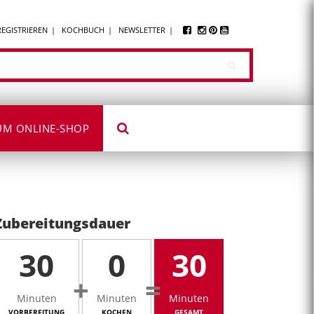
REGISTRIEREN
KOCHBUCH
NEWSLETTER
UM ONLINE-SHOP
Zubereitungsdauer
30
0
30
+
=
Minuten
Minuten
Minuten
VORBEREITUNG
KOCHEN
GESAMT