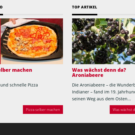
EO
TOP ARTIKEL
selber machen
Was wächst denn da?
Aroniabeere
 und schnelle Pizza
Die Aroniabeere – die Wunder
Indianer – fand im 19. Jahrhun
seinen Weg aus dem Osten...
Pizza selber machen
Was wächst de