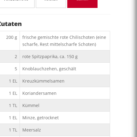
Zutaten
200
g
frische gemischte rote Chilischoten (eine
scharfe, Rest mittelscharfe Schoten)
2
rote Spitzpaprika, ca. 150 g
5
Knoblauchzehen, geschält
1
EL
Kreuzkümmelsamen
1
EL
Koriandersamen
1
TL
Kümmel
1
EL
Minze, getrocknet
1
TL
Meersalz