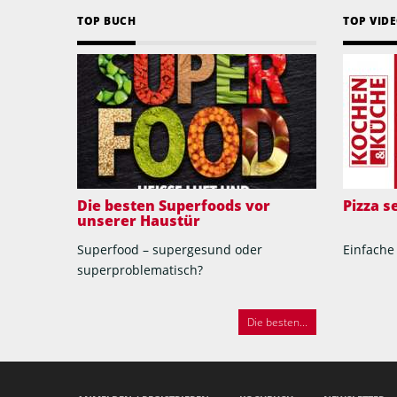
TOP BUCH
TOP VID
Die besten Superfoods vor
Pizza 
unserer Haustür
Superfood – supergesund oder
Einfache
superproblematisch?
Die besten...