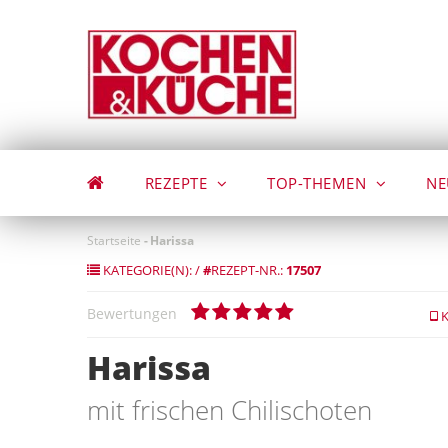
Direkt
zum
Inhalt
REZEPTE
TOP-THEMEN
NE
Startseite
-
Harissa
KATEGORIE(N):
/
#
REZEPT-NR.:
17507
Bewertungen
K
Harissa
mit frischen Chilischoten