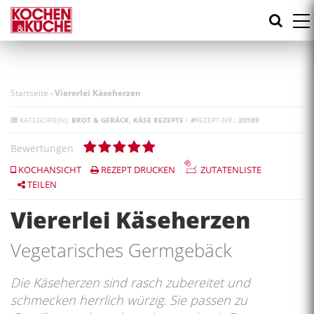
Direkt
zum
Inhalt
Startseite
-
Viererlei Käseherzen
KATEGORIE(N):
BROT & GEBÄCK
KÄSE REZEPTE
/
#
REZEPT-NR.:
20589
Bewertungen
KOCHANSICHT
REZEPT DRUCKEN
ZUTATENLISTE
TEILEN
Viererlei Käseherzen
Vegetarisches Germgebäck
Die Käseherzen sind rasch zubereitet und
schmecken herrlich würzig. Sie passen zu