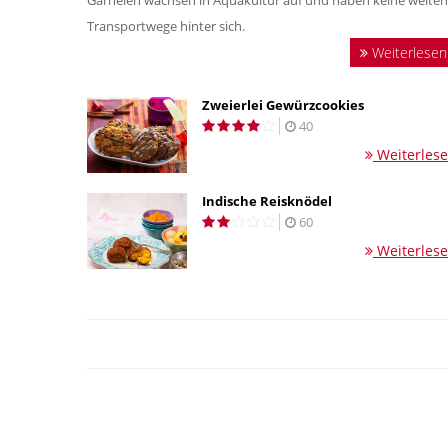
Garnelen wachsen in Aquakultur auf und haben keine weiten
Transportwege hinter sich.
Weiterlesen
Zweierlei Gewürzcookies
40
Weiterles
Indische Reisknödel
60
Weiterles