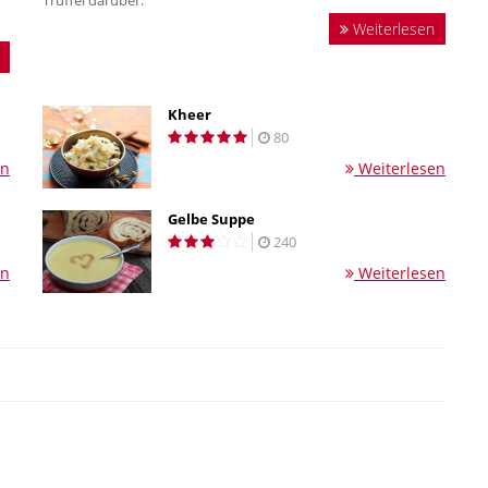
Trüffel darüber.
Weiterlesen
Kheer
80
en
Weiterlesen
Gelbe Suppe
240
en
Weiterlesen