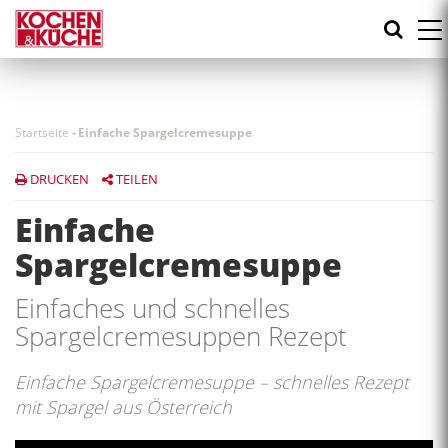
Direkt
zum
Inhalt
Startseite
-
Einfache Spargelcremesuppe
DRUCKEN
TEILEN
Einfache
Spargelcremesuppe
Einfaches und schnelles
Spargelcremesuppen Rezept
Einfache Spargelcremesuppe – schnelles Rezept
mit Spargel aus Österreich