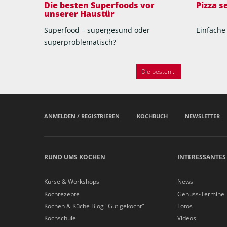
Die besten Superfoods vor
Pizza 
unserer Haustür
Superfood – supergesund oder
Einfache
superproblematisch?
Die besten...
ANMELDEN / REGISTRIEREN
KOCHBUCH
NEWSLETTER
RUND UMS KOCHEN
INTERESSANTES
Kurse & Workshops
News
Kochrezepte
Genuss-Termine
Kochen & Küche Blog "Gut gekocht"
Fotos
Kochschule
Videos