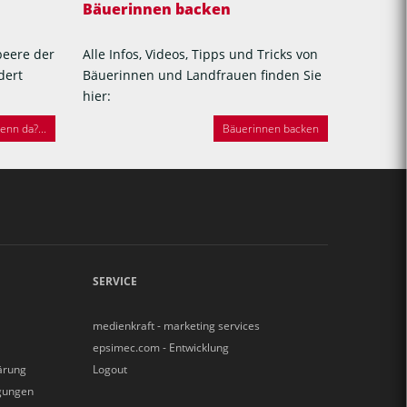
Bäuerinnen backen
beere der
Alle Infos, Videos, Tipps und Tricks von
dert
Bäuerinnen und Landfrauen finden Sie
hier:
nn da?...
Bäuerinnen backen
SERVICE
medienkraft - marketing services
epsimec.com - Entwicklung
ärung
Logout
gungen