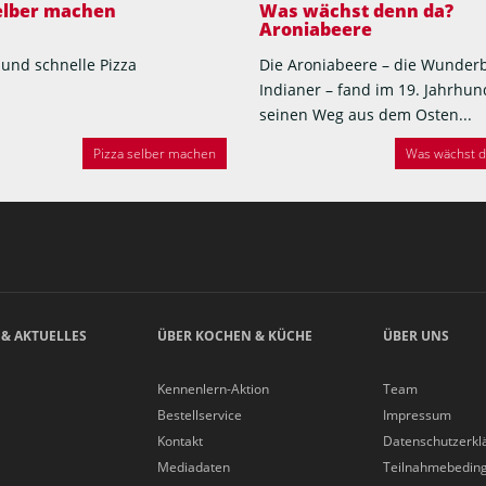
selber machen
Was wächst denn da?
Aroniabeere
 und schnelle Pizza
Die Aroniabeere – die Wunder
Indianer – fand im 19. Jahrhun
seinen Weg aus dem Osten...
Pizza selber machen
Was wächst de
 & AKTUELLES
ÜBER KOCHEN & KÜCHE
ÜBER UNS
Kennenlern-Aktion
Team
Bestellservice
Impressum
Kontakt
Datenschutzerkl
Mediadaten
Teilnahmebedin