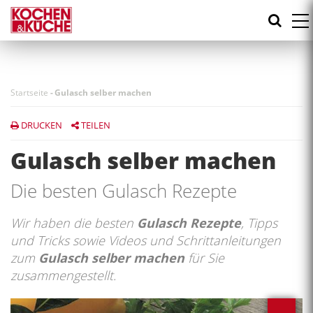
Direkt
zum
Inhalt
Startseite
-
Gulasch selber machen
DRUCKEN
TEILEN
Gulasch selber machen
Die besten Gulasch Rezepte
Wir haben die besten
Gulasch Rezepte
, Tipps
und Tricks sowie Videos und Schrittanleitungen
zum
Gulasch selber machen
für Sie
zusammengestellt.