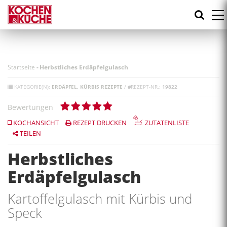
Direkt
zum
Inhalt
Startseite
-
Herbstliches Erdäpfelgulasch
KATEGORIE(N):
ERDÄPFEL
KÜRBIS REZEPTE
/
#
REZEPT-NR.:
19822
Bewertungen
KOCHANSICHT
REZEPT DRUCKEN
ZUTATENLISTE
TEILEN
Herbstliches
Erdäpfelgulasch
Kartoffelgulasch mit Kürbis und
Speck