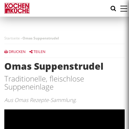
Direkt
zum
Inhalt
Startseite
-
Omas Suppenstrudel
DRUCKEN
TEILEN
Omas Suppenstrudel
Traditionelle, fleischlose
Suppeneinlage
Aus Omas Rezepte-Sammlung.