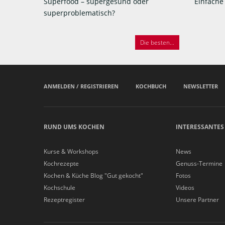
Superfood – supergesund oder
Einfache
superproblematisch?
Die besten...
ANMELDEN / REGISTRIEREN
KOCHBUCH
NEWSLETTER
RUND UMS KOCHEN
INTERESSANTES
Kurse & Workshops
News
Kochrezepte
Genuss-Termine
Kochen & Küche Blog "Gut gekocht"
Fotos
Kochschule
Videos
Rezeptregister
Unsere Partner