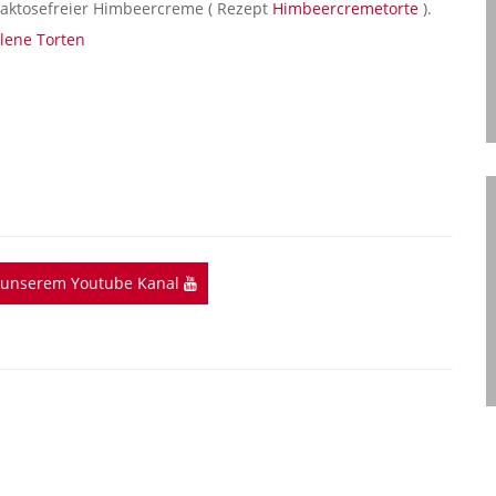
 laktosefreier Himbeercreme ( Rezept
Himbeercremetorte
).
llene Torten
f unserem Youtube Kanal