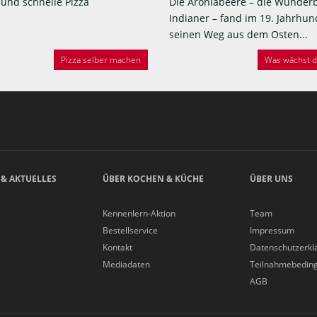
 und schnelle Pizza
Die Aroniabeere – die Wunder
Indianer – fand im 19. Jahrhun
seinen Weg aus dem Osten...
Pizza selber machen
Was wächst de
 & AKTUELLES
ÜBER KOCHEN & KÜCHE
ÜBER UNS
Kennenlern-Aktion
Team
Bestellservice
Impressum
Kontakt
Datenschutzerkl
Mediadaten
Teilnahmebedin
AGB