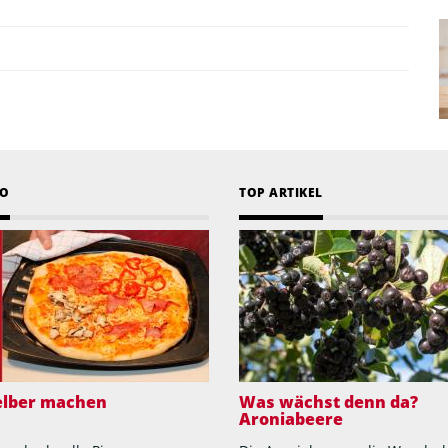
EO
TOP ARTIKEL
selber machen
Was wächst denn da?
Aroniabeere