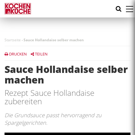
Direkt
zum
Inhalt
Startseite
-
Sauce Hollandaise selber machen
DRUCKEN
TEILEN
Sauce Hollandaise selber
machen
Rezept Sauce Hollandaise
zubereiten
Die Grundsauce passt hervorragend zu
Spargelgerichten.