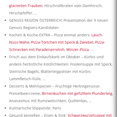
glacierten Trauben
, Hirschrollbraten vom Damhirsch,
Hirschpfeffer, …
GENUSS REGION ÖSTERREICH: Präsentation der 9 neuen
Genuss Regions-Kandidaten
Kochen & Küche-EXTRA – Pizza einmal anders:
Lauch-
Nuss-Wähe
,
Pizza-Törtchen mit Speck & Zwiebel
,
Pizza-
Schnecken mit Paradeiserrelish
,
Winzer-Pizza
, …
Frisch aus dem Einkaufskorb im Oktober – Kürbis und
andere herbstliche Köstlichkeiten: Fisolensuppe mit Speck,
Steirische Bagels, Blätterteigpolster mit Kürbis-
Lammfleisch-Fülle, …
Desserts & Mehlspeisen – Fruchtige Herbstgenüsse:
Preiselbeercreme,
Birnenkuchen mit gefülltem Plunderteig
,
Ananasmus mit Rumzwetschken, Quittenkas, …
Kulinarische Stippvisite: Paris
Gesund genießen – Eisen & Zink:
Schwarzwurzelsuppe mit