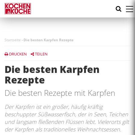
Direkt
zum
Inhalt
Startseite
-
Die besten Karpfen Rezepte
DRUCKEN
TEILEN
Die besten Karpfen
Rezepte
Die besten Rezepte mit Karpfen
Der Karpfen ist ein großer, häufig kräftig
beschuppter Süßwasserfisch, der in Seen, Teichen
und langsam fließenden Flüssen lebt. Vielerorts gilt
der Karpfen als traditionelles Weihnachtsessen.