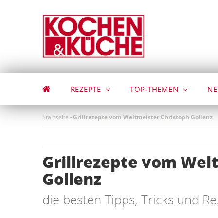
Direkt
zum
Inhalt
REZEPTE
TOP-THEMEN
NE
Startseite
-
Grillrezepte vom Weltmeister Christoph Gollenz
Grillrezepte vom Wel
Gollenz
die besten Tipps, Tricks und R