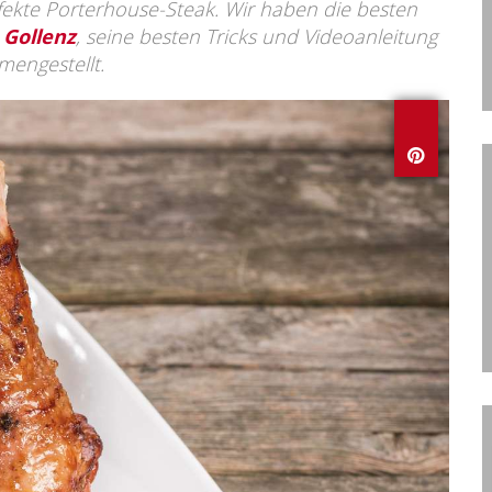
fekte Porterhouse-Steak. Wir haben die besten
 Gollenz
, seine besten Tricks und Videoanleitung
mengestellt.