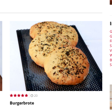
G
G
F
S
V
W
B
S
20
Burgerbrote