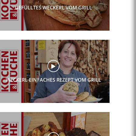
GEFÜLLTES WECKERL VOM GRILL
WECKERL EINFACHES REZEPT VOM GRILL