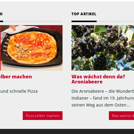
EO
TOP ARTIKEL
selber machen
Was wächst denn da?
Aroniabeere
 und schnelle Pizza
Die Aroniabeere – die Wunder
Indianer – fand im 19. Jahrhun
seinen Weg aus dem Osten...
Pizza selber machen
Was wächst de