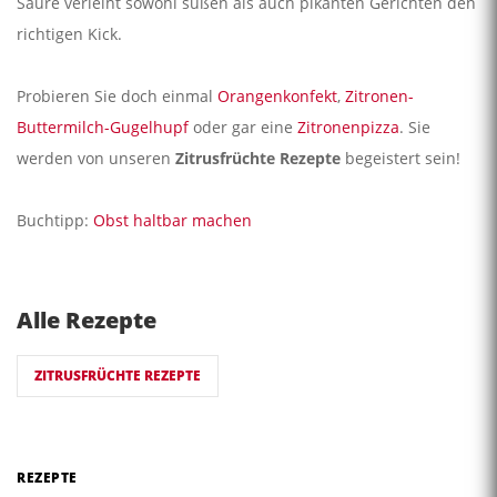
Säure verleiht sowohl süßen als auch pikanten Gerichten den
richtigen Kick.
Probieren Sie doch einmal
Orangenkonfekt
,
Zitronen-
Buttermilch-Gugelhupf
oder gar eine
Zitronenpizza
. Sie
werden von unseren
Zitrusfrüchte Rezepte
begeistert sein!
Buchtipp:
Obst haltbar machen
Alle Rezepte
ZITRUSFRÜCHTE REZEPTE
REZEPTE