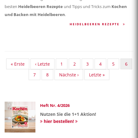
besten
Heidelbeeren Rezepte
und Tipps und Tricks zum
Kochen
und Backen mit Heidelbeeren
.
HEIDELBEEREN REZEPTE
First
« Erste
Vorherige
‹ Letzte
Standard
1
Standard
2
Standard
3
Standard
4
Standard
5
Aktuel
6
page
Seite
Taxonomy
Taxonomy
Taxonomy
Taxonomy
Taxonomy
Seite
Standard
7
Standard
8
Nächste
Nächste ›
Last
Letzte »
Seite
Seite
Seite
Seite
Seite
Taxonomy
Taxonomy
Seite
page
Seite
Seite
Heft Nr. 4/2026
Nutzen Sie die 1+1 Aktion!
hier bestellen!