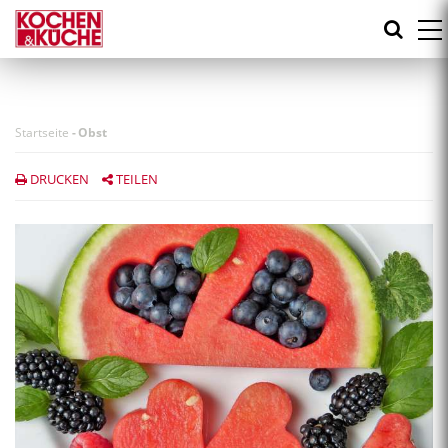
Direkt
zum
Inhalt
Startseite
-
Obst
DRUCKEN
TEILEN