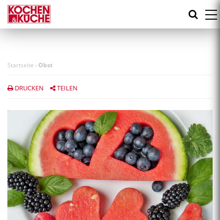
Direkt
zum
Inhalt
Startseite
-
Obst
DRUCKEN
TEILEN