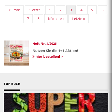
First
« Erste
Vorherige
‹ Letzte
Standard
1
Standard
2
Aktuelle
3
Standard
4
Standard
5
Stand
6
page
Seite
Taxonomy
Taxonomy
Seite
Taxonomy
Taxonomy
Taxon
Standard
7
Standard
8
Nächste
Nächste ›
Last
Letzte »
Seite
Seite
Seite
Seite
Seite
Taxonomy
Taxonomy
Seite
page
Seite
Seite
Heft Nr. 4/2026
Nutzen Sie die 1+1 Aktion!
hier bestellen!
TOP BUCH