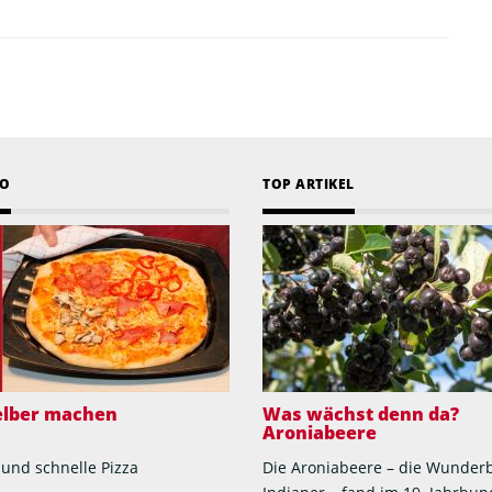
EO
TOP ARTIKEL
selber machen
Was wächst denn da?
Aroniabeere
 und schnelle Pizza
Die Aroniabeere – die Wunder