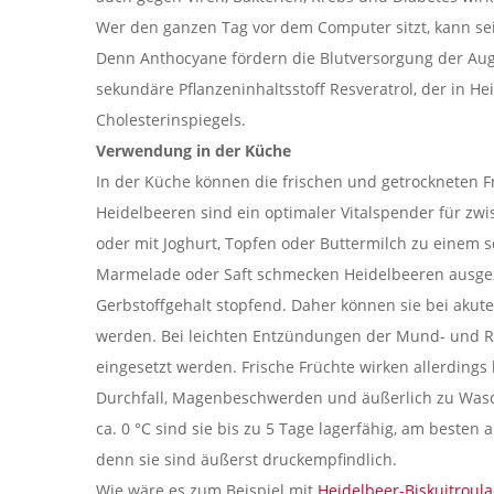
Wer den ganzen Tag vor dem Computer sitzt, kann s
Denn Anthocyane fördern die Blutversorgung der Au
sekundäre Pflanzeninhaltsstoff Resveratrol, der in Hei
Cholesterinspiegels.
Verwendung in der Küche
In der Küche können die frischen und getrockneten F
Heidelbeeren sind ein optimaler Vitalspender für z
oder mit Joghurt, Topfen oder Buttermilch zu einem 
Marmelade oder Saft schmecken Heidelbeeren ausgez
Gerbstoffgehalt stopfend. Daher können sie bei aku
werden. Bei leichten Entzündungen der Mund- und R
eingesetzt werden. Frische Früchte wirken allerdings
Durchfall, Magenbeschwerden und äußerlich zu Was
ca. 0 °C sind sie bis zu 5 Tage lagerfähig, am besten 
denn sie sind äußerst druckempfindlich.
Wie wäre es zum Beispiel mit
Heidelbeer-Biskuitroul