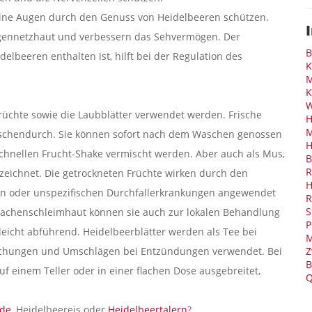
eine Augen durch den Genuss von Heidelbeeren schützen.
gennetzhaut und verbessern das Sehvermögen. Der
B
delbeeren enthalten ist, hilft bei der Regulation des
K
M
K
W
rüchte sowie die Laubblätter verwendet werden. Frische
H
M
wischendurch. Sie können sofort nach dem Waschen genossen
H
schnellen Frucht-Shake vermischt werden. Aber auch als Mus,
B
R
eichnet. Die getrockneten Früchte wirken durch den
H
ten oder unspezifischen Durchfallerkrankungen angewendet
R
S
achenschleimhaut können sie auch zur lokalen Behandlung
P
 leicht abführend. Heidelbeerblätter werden als Tee bei
M
Z
chungen und Umschlägen bei Entzündungen verwendet. Bei
B
auf einem Teller oder in einer flachen Dose ausgebreitet,
Q
ade
, Heidelbeereis oder
Heidelbeertalern
?