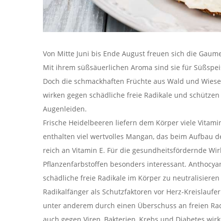
Von Mitte Juni bis Ende August freuen sich die Gau
Mit ihrem süßsäuerlichen Aroma sind sie für Süßspeis
Doch die schmackhaften Früchte aus Wald und Wiese 
wirken gegen schädliche freie Radikale und schütze
Augenleiden.
Frische Heidelbeeren liefern dem Körper viele Vitami
enthalten viel wertvolles Mangan, das beim Aufbau d
reich an Vitamin E. Für die gesundheitsfördernde Wir
Pflanzenfarbstoffen besonders interessant. Anthocyan
schädliche freie Radikale im Körper zu neutralisiere
Radikalfänger als Schutzfaktoren vor Herz-Kreislau
unter anderem durch einen Überschuss an freien Rad
auch gegen Viren, Bakterien, Krebs und Diabetes wir