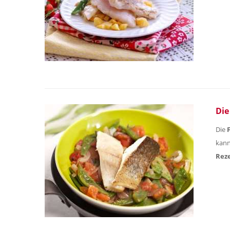
Die
Die
kann
Rez