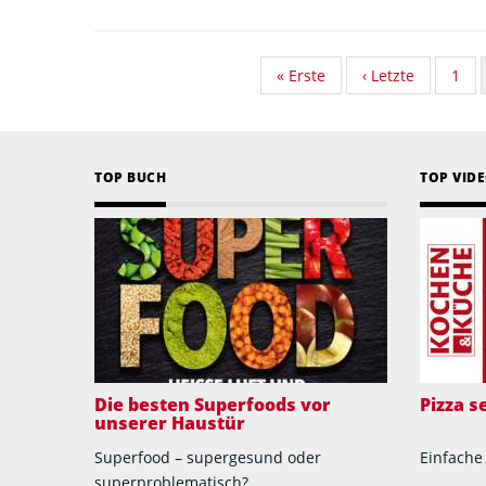
First
« Erste
Vorherige
‹ Letzte
Stan
1
page
Seite
Tax
Seit
TOP BUCH
TOP VID
Die besten Superfoods vor
Pizza 
unserer Haustür
Superfood – supergesund oder
Einfache
superproblematisch?