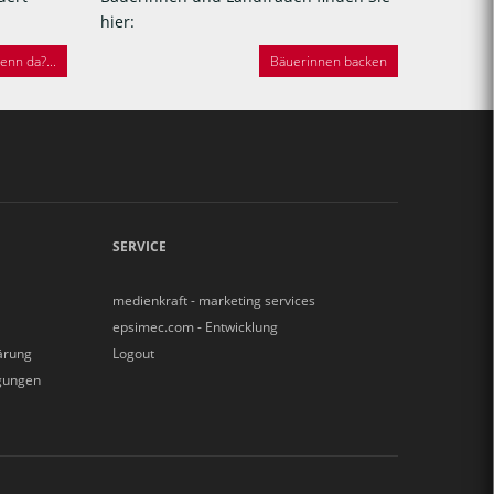
hier:
nn da?...
Bäuerinnen backen
SERVICE
medienkraft - marketing services
epsimec.com - Entwicklung
ärung
Logout
gungen