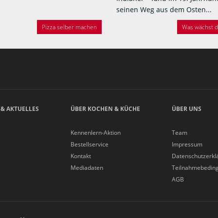
seinen Weg aus dem Osten...
Pizza selber machen
Was wächst de
 & AKTUELLES
ÜBER KOCHEN & KÜCHE
ÜBER UNS
Kennenlern-Aktion
Team
Bestellservice
Impressum
Kontakt
Datenschutzerkl
Mediadaten
Teilnahmebedin
AGB