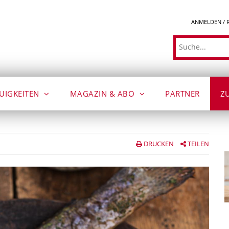
ANMELDEN / 
Suche
UIGKEITEN
MAGAZIN & ABO
PARTNER
Z
DRUCKEN
TEILEN