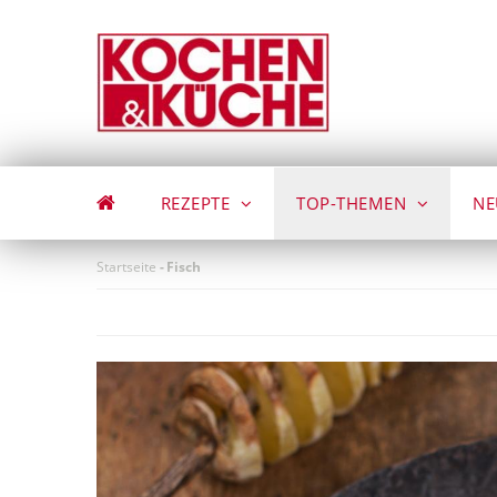
Direkt
zum
Inhalt
REZEPTE
TOP-THEMEN
NE
Startseite
-
Fisch