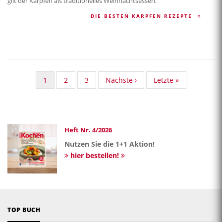
gilt der Karpfen als traditionelles Weihnachtsessen.
DIE BESTEN KARPFEN REZEPTE
Aktuelle
1
Standard
2
Standard
3
Nächste
Nächste ›
Last
Letzte »
Seite
Taxonomy
Taxonomy
Seite
page
Seite
Seite
Heft Nr. 4/2026
Nutzen Sie die 1+1 Aktion!
hier bestellen!
TOP BUCH