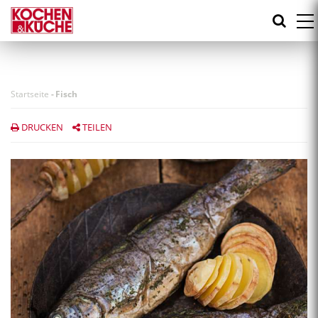
Direkt
zum
Inhalt
Startseite
-
Fisch
DRUCKEN
TEILEN