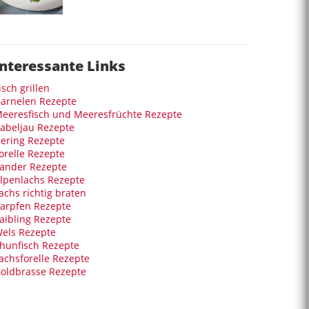
Interessante Links
isch grillen
arnelen Rezepte
eeresfisch und Meeresfrüchte Rezepte
abeljau Rezepte
ering Rezepte
orelle Rezepte
ander Rezepte
lpenlachs Rezepte
achs richtig braten
arpfen Rezepte
aibling Rezepte
els Rezepte
hunfisch Rezepte
achsforelle Rezepte
oldbrasse Rezepte