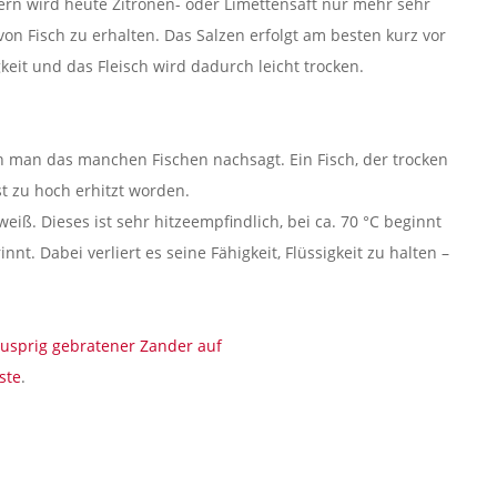
n wird heute Zitronen- oder Limettensaft nur mehr sehr
 Fisch zu erhalten. Das Salzen erfolgt am besten kurz vor
keit und das Fleisch wird dadurch leicht trocken.
nn man das manchen Fischen nachsagt. Ein Fisch, der trocken
ist zu hoch erhitzt worden.
iß. Dieses ist sehr hitzeempfindlich, bei ca. 70 °C beginnt
nt. Dabei verliert es seine Fähigkeit, Flüssigkeit zu halten –
usprig gebratener Zander auf
ste
.