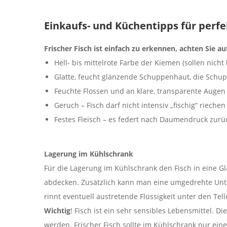
Einkaufs- und Küchentipps für perf
Frischer Fisch ist einfach zu erkennen, achten Sie 
Hell- bis mittelrote Farbe der Kiemen (sollen nicht
Glatte, feucht glänzende Schuppenhaut, die Schup
Feuchte Flossen und an klare, transparente Augen
Geruch – Fisch darf nicht intensiv „fischig“ riechen
Festes Fleisch – es federt nach Daumendruck zurück
Lagerung im Kühlschrank
Für die Lagerung im Kühlschrank den Fisch in eine Gl
abdecken. Zusätzlich kann man eine umgedrehte Unte
rinnt eventuell austretende Flüssigkeit unter den Tell
Wichtig
! Fisch ist ein sehr sensibles Lebensmittel. D
werden. Frischer Fisch sollte im Kühlschrank nur ein