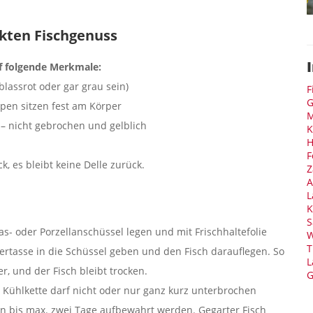
ekten Fischgenuss
auf folgende Merkmale:
 blassrot oder gar grau sein)
F
G
pen sitzen fest am Körper
M
 – nicht gebrochen und gelblich
K
H
F
, es bleibt keine Delle zurück.
Z
A
L
K
S
as- oder Porzellanschüssel legen und mit Frischhaltefolie
W
T
rtasse in die Schüssel geben und den Fisch darauflegen. So
L
er, und der Fisch bleibt trocken.
G
ie Kühlkette darf nicht oder nur ganz kurz unterbrochen
en bis max. zwei Tage aufbewahrt werden. Gegarter Fisch