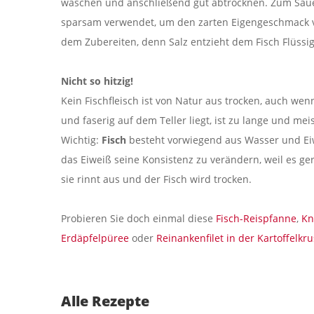
waschen und anschließend gut abtrocknen. Zum Säuer
sparsam verwendet, um den zarten Eigengeschmack von
dem Zubereiten, denn Salz entzieht dem Fisch Flüssig
Nicht so hitzig!
Kein Fischfleisch ist von Natur aus trocken, auch we
und faserig auf dem Teller liegt, ist zu lange und me
Wichtig:
Fisch
besteht vorwiegend aus Wasser und Eiwe
das Eiweiß seine Konsistenz zu verändern, weil es gerin
sie rinnt aus und der Fisch wird trocken.
Probieren Sie doch einmal diese
Fisch-Reispfanne
,
Kn
Erdäpfelpüree
oder
Reinankenfilet in der Kartoffelkru
Alle Rezepte