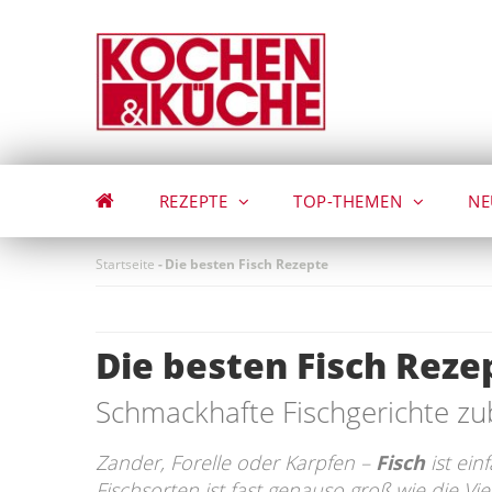
Direkt
zum
Inhalt
REZEPTE
TOP-THEMEN
NE
Startseite
-
Die besten Fisch Rezepte
Die besten Fisch Reze
Schmackhafte Fischgerichte zu
Zander, Forelle oder Karpfen –
Fisch
ist ein
Fischsorten ist fast genauso groß wie die Vi