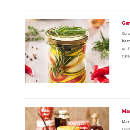
Gem
Sie 
bes
und 
zusa
Mar
Mar
Obst