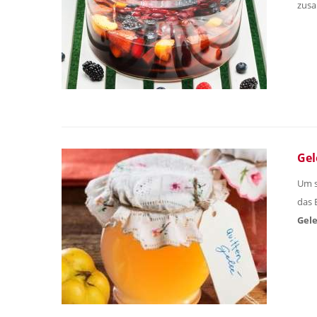
zusa
Gel
Um s
das 
Gel