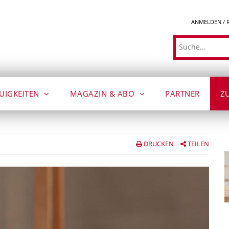
ANMELDEN / 
Suche
UIGKEITEN
MAGAZIN & ABO
PARTNER
Z
DRUCKEN
TEILEN