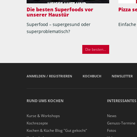
Die besten Superfoods vor
Pizza 
unserer Haustür
Superfood – supergesund oder
Einfache
superproblematisch?
Die besten...
ANMELDEN / REGISTRIEREN
KOCHBUCH
NEWSLETTER
RUND UMS KOCHEN
INTERESSANTES
Kurse & Workshops
News
Kochrezepte
Genuss-Termine
Kochen & Küche Blog "Gut gekocht"
Fotos