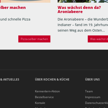
selber machen
Was wächst denn da?
Aroniabeere
 und schnelle Pizza
Die Aroniabeere – die Wunder
Indianer – fand im 19. Jahrhun
seinen Weg aus dem Osten...
Pizza selber machen
Was wächst de
 & AKTUELLES
ÜBER KOCHEN & KÜCHE
ÜBER UNS
Kennenlern-Aktion
Team
Bestellservice
Impressum
Kontakt
Datenschutzerkl