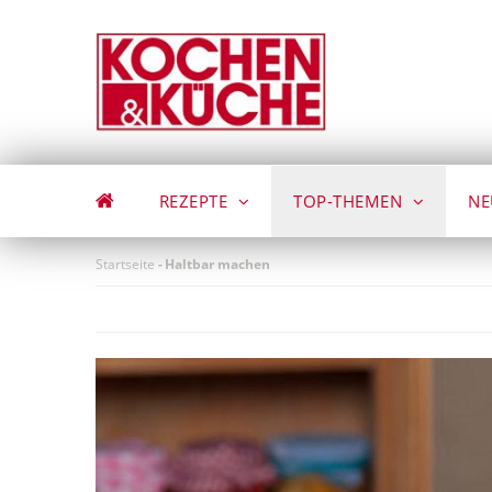
Direkt
zum
Inhalt
REZEPTE
TOP-THEMEN
NE
Startseite
-
Haltbar machen