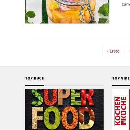
zum
First
« Erste
page
TOP BUCH
TOP VID