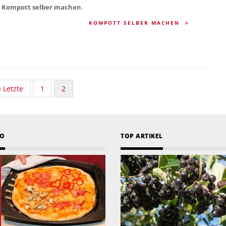
 Kompott selber machen
.
KOMPOTT SELBER MACHEN
Vorherige
‹ Letzte
Standard
1
Aktuelle
2
Seite
Taxonomy
Seite
Seite
EO
TOP ARTIKEL