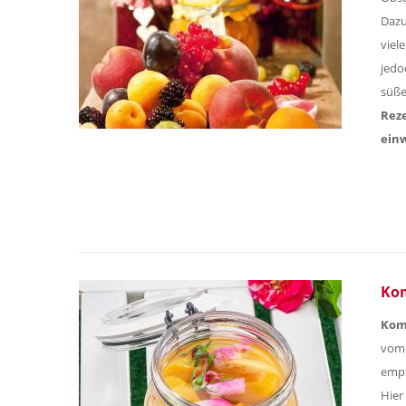
Dazu
viel
jedo
süße
Rez
ein
Kom
Kom
vom 
empf
Hier