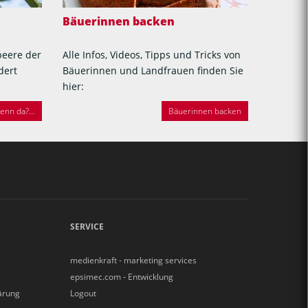
Bäuerinnen backen
beere der
Alle Infos, Videos, Tipps und Tricks von
dert
Bäuerinnen und Landfrauen finden Sie
hier:
nn da?...
Bäuerinnen backen
SERVICE
medienkraft - marketing services
epsimec.com - Entwicklung
ärung
Logout