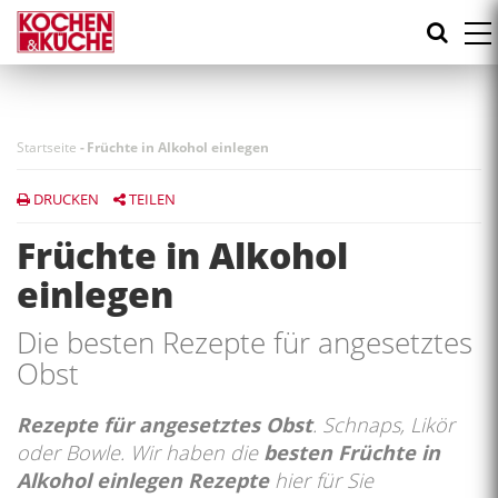
Direkt
zum
Inhalt
Startseite
-
Früchte in Alkohol einlegen
DRUCKEN
TEILEN
Früchte in Alkohol
einlegen
Die besten Rezepte für angesetztes
Obst
Rezepte für angesetztes Obst
. Schnaps, Likör
oder Bowle. Wir haben die
besten Früchte in
Alkohol einlegen Rezepte
hier für Sie