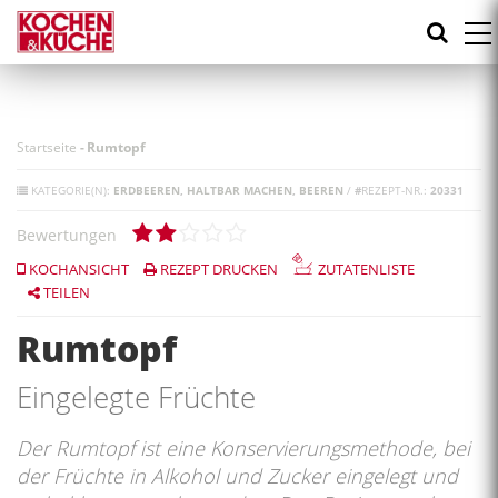
Direkt
zum
Inhalt
Startseite
-
Rumtopf
KATEGORIE(N):
ERDBEEREN
HALTBAR MACHEN
BEEREN
/
#
REZEPT-NR.:
20331
Bewertungen
KOCHANSICHT
REZEPT DRUCKEN
ZUTATENLISTE
TEILEN
Rumtopf
Eingelegte Früchte
Der Rumtopf ist eine Konservierungsmethode, bei
der Früchte in Alkohol und Zucker eingelegt und