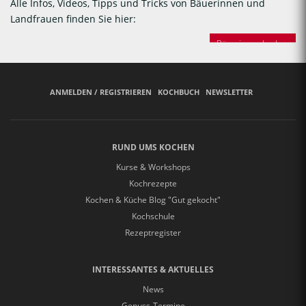
Alle Infos, Videos, Tipps und Tricks von Bäuerinnen und
Landfrauen finden Sie hier:
Bäuerinnen backen
ANMELDEN / REGISTRIEREN
KOCHBUCH
NEWSLETTER
RUND UMS KOCHEN
Kurse & Workshops
Kochrezepte
Kochen & Küche Blog "Gut gekocht"
Kochschule
Rezeptregister
INTERESSANTES & AKTUELLES
News
Genuss-Termine