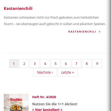
Kastanienchili
Kastanien schmecken nicht nur frisch gebraten zum herbstlichen
Sturm – sie überzeugen auch gekocht in süßen und pikanten Speisen.
KASTANIENCHILI
Aktuelle
1
Standard
2
Standard
3
Standard
4
Standard
5
Standard
6
Standard
7
Standard
8
Standar
9
Seite
Taxonomy
Taxonomy
Taxonomy
Taxonomy
Taxonomy
Taxonomy
Taxonomy
Taxonom
Nächste
Nächste ›
Last
Letzte »
Seite
Seite
Seite
Seite
Seite
Seite
Seite
Seite
Seite
page
Heft Nr. 4/2026
Nutzen Sie die 1+1 Aktion!
hier bestellen!