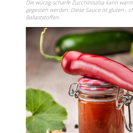
Die würzig-scharfe Zucchinisalsa kann warm
gegessen werden. Diese Sauce ist gluten-, ch
Ballaststoffen.