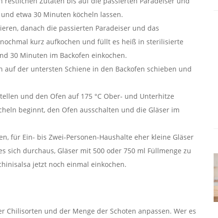
 restlichen Zutaten bis auf die passierten Paradeiser und
 und etwa 30 Minuten köcheln lassen.
ieren, danach die passierten Paradeiser und das
nochmal kurz aufkochen und füllt es heiß in sterilisierte
 und 30 Minuten im Backofen einkochen.
h auf der untersten Schiene in den Backofen schieben und
stellen und den Ofen auf 175 °C Ober- und Unterhitze
cheln beginnt, den Ofen ausschalten und die Gläser im
en, für Ein- bis Zwei-Personen-Haushalte eher kleine Gläser
es sich durchaus, Gläser mit 500 oder 750 ml Füllmenge zu
chinisalsa jetzt noch einmal einkochen.
er Chilisorten und der Menge der Schoten anpas­sen. Wer es