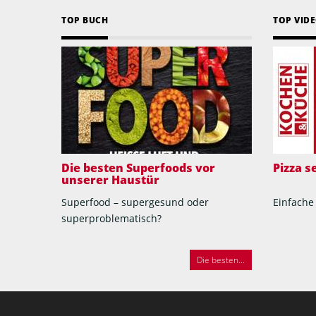
TOP BUCH
TOP VID
Die besten Superfoods vor
Pizza 
unserer Haustür
Superfood – supergesund oder
Einfache
superproblematisch?
Die besten...