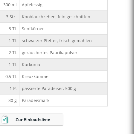
300
ml
Apfelessig
3
Stk.
Knoblauchzehen, fein geschnitten
3
TL
Senfkörner
1
TL
schwarzer Pfeffer, frisch gemahlen
2
TL
geräuchertes Paprikapulver
1
TL
Kurkuma
0,5
TL
Kreuzkümmel
1
P.
passierte Paradeiser, 500 g
30
g
Paradeismark
Zur Einkaufsliste