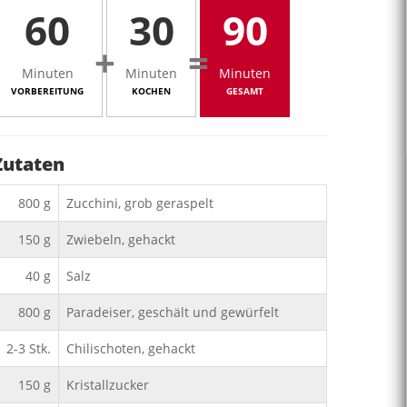
60
30
90
+
=
Minuten
Minuten
Minuten
VORBEREITUNG
KOCHEN
GESAMT
Zutaten
800
g
Zucchini, grob geraspelt
150
g
Zwiebeln, gehackt
40
g
Salz
800
g
Paradeiser, geschält und gewürfelt
2-3
Stk.
Chilischoten, gehackt
150
g
Kristallzucker