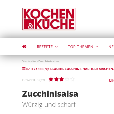
Direkt
zum
Inhalt
REZEPTE
TOP-THEMEN
NE
Startseite
-
Zucchinisalsa
KATEGORIE(N):
SAUCEN
ZUCCHINI
HALTBAR MACHEN
Bewertungen
K
Zucchinisalsa
Würzig und scharf