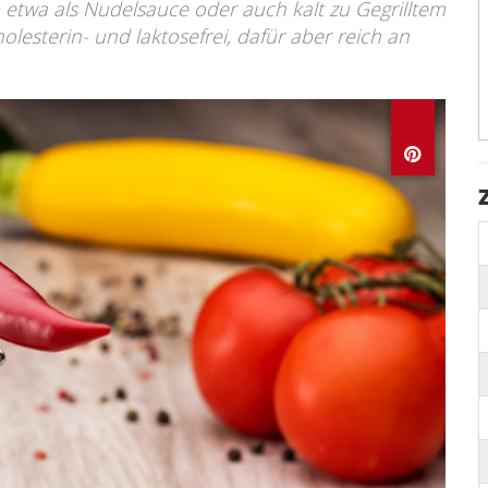
 etwa als Nudelsauce oder auch kalt zu Gegrilltem
olesterin- und laktosefrei, dafür aber reich an