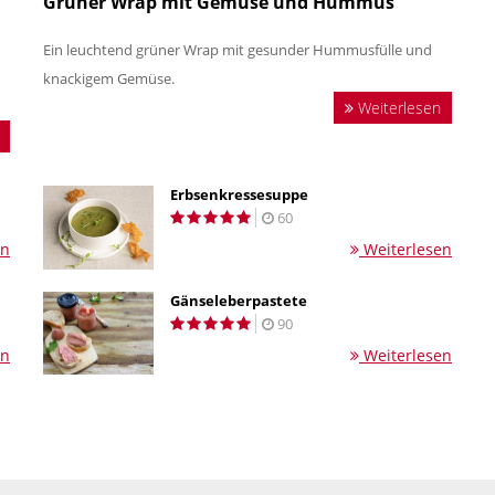
Grüner Wrap mit Gemüse und Hummus
Ein leuchtend grüner Wrap mit gesunder Hummusfülle und
knackigem Gemüse.
Weiterlesen
Erbsenkressesuppe
60
en
Weiterlesen
Gänseleberpastete
90
en
Weiterlesen