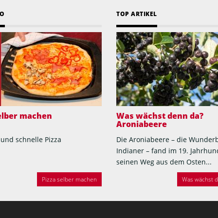
EO
TOP ARTIKEL
selber machen
Was wächst denn da?
Aroniabeere
 und schnelle Pizza
Die Aroniabeere – die Wunder
Indianer – fand im 19. Jahrhun
seinen Weg aus dem Osten...
Pizza selber machen
Was wächst de