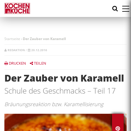
Direkt
zum
Inhalt
Startseite
-
Der Zauber von Karamell
REDAKTION
/
20.12.2016
DRUCKEN
TEILEN
Der Zauber von Karamell
Schule des Geschmacks – Teil 17
Bräunungsreaktion bzw. Karamellisierung