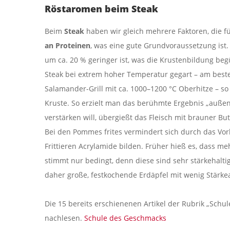
Röstaromen beim Steak
Beim
Steak
haben wir gleich mehrere Faktoren, die 
an Proteinen
, was eine gute Grundvoraussetzung ist
um ca. 20 % geringer ist, was die Krustenbildung be
Steak bei extrem hoher Temperatur gegart – am beste
Salamander-Grill mit ca. 1000–1200 °C Oberhitze – so
Kruste. So erzielt man das berühmte Ergebnis „außen
verstärken will, übergießt das Fleisch mit brauner But
Bei den Pommes frites vermindert sich durch das Vork
Frittieren Acrylamide bilden. Früher hieß es, dass me
stimmt nur bedingt, denn diese sind sehr stärkehalt
daher große, festkochende Erdäpfel mit wenig Stärkea
Die 15 bereits erschienenen Artikel der Rubrik „Sch
nachlesen.
Schule des Geschmacks