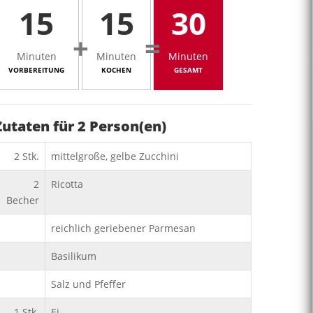
15
15
30
+
=
Minuten
Minuten
Minuten
VORBEREITUNG
KOCHEN
GESAMT
Zutaten für
2
Person(en)
2
Stk.
mittelgroße, gelbe Zucchini
2
Ricotta
Becher
reichlich geriebener Parmesan
Basilikum
Salz und Pfeffer
1
Stk.
Ei