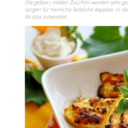
Die gelben, milden Zucchini werden sehr g
sorgen für herrliche farbliche Aspekte. In d
Ricotta zubereitet.