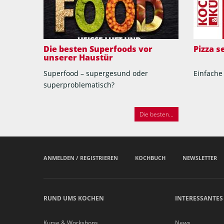
Die besten Superfoods vor
Pizza 
unserer Haustür
Superfood – supergesund oder
Einfache
superproblematisch?
Die besten...
ANMELDEN / REGISTRIEREN
KOCHBUCH
NEWSLETTER
RUND UMS KOCHEN
INTERESSANTES
Kurse & Workshops
News