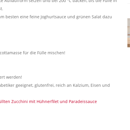
ete Auflaufform setzen und bei 200 °C backen, bis die Fülle in
t.
, am besten eine feine Joghurtsauce und grünen Salat dazu
icottamasse für die Fülle mischen!
ert werden!
abetiker geeignet, glutenfrei, reich an Kalzium, Eisen und
üllten Zucchini mit Hühnerfilet und Paradeissauce