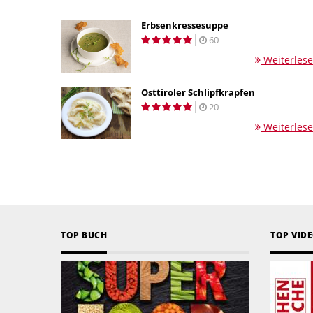
Erbsenkressesuppe
60
Weiterles
Osttiroler Schlipfkrapfen
20
Weiterles
TOP BUCH
TOP VID