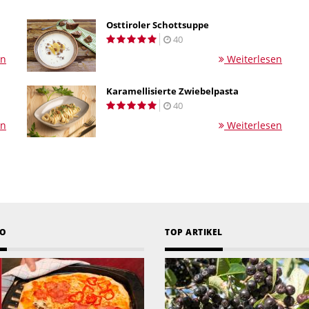
Osttiroler Schottsuppe
40
en
Weiterlesen
Karamellisierte Zwiebelpasta
40
en
Weiterlesen
EO
TOP ARTIKEL