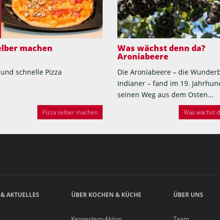
selber machen
Was wächst denn da?
Aroniabeere
 und schnelle Pizza
Die Aroniabeere – die Wunder
Indianer – fand im 19. Jahrhun
seinen Weg aus dem Osten...
Pizza selber machen
Was wächst de
 & AKTUELLES
ÜBER KOCHEN & KÜCHE
ÜBER UNS
Kennenlern-Aktion
Team