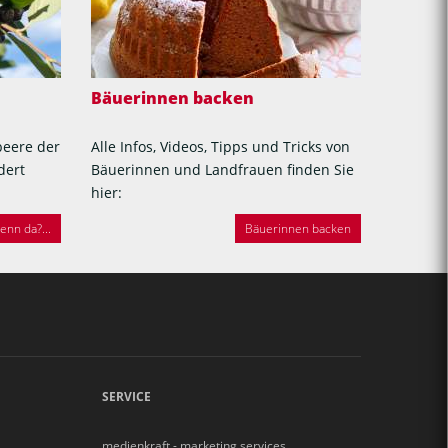
Bäuerinnen backen
beere der
Alle Infos, Videos, Tipps und Tricks von
dert
Bäuerinnen und Landfrauen finden Sie
hier:
nn da?...
Bäuerinnen backen
SERVICE
medienkraft - marketing services