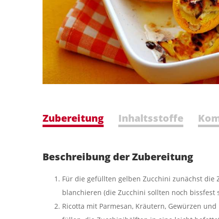
Zubereitung
Inhaltsstoffe
Kom
Beschreibung der Zubereitung
Für die gefüllten gelben Zucchini zunächst die
blanchieren (die Zucchini sollten noch bissfest s
Ricotta mit Parmesan, Kräutern, Gewürzen und E