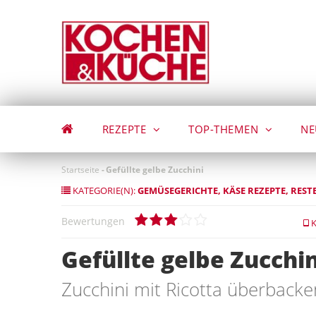
Direkt
zum
Inhalt
REZEPTE
TOP-THEMEN
NE
Startseite
-
Gefüllte gelbe Zucchini
KATEGORIE(N):
GEMÜSEGERICHTE
KÄSE REZEPTE
REST
Bewertungen
K
Gefüllte gelbe Zucchin
Zucchini mit Ricotta überbacke