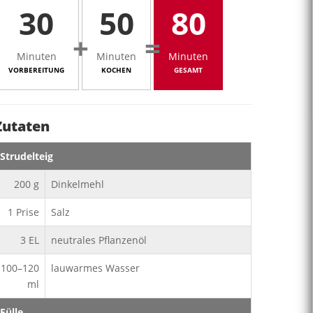
30
50
80
+
=
Minuten
Minuten
Minuten
VORBEREITUNG
KOCHEN
GESAMT
Zutaten
Strudelteig
200
g
Dinkelmehl
1
Prise
Salz
3
EL
neutrales Pflanzenöl
100–120
lauwarmes Wasser
ml
Fülle