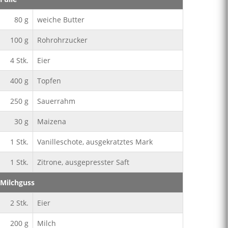
80
g
weiche Butter
100
g
Rohrohrzucker
4
Stk.
Eier
400
g
Topfen
250
g
Sauerrahm
30
g
Maizena
1
Stk.
Vanilleschote, ausgekratztes Mark
1
Stk.
Zitrone, ausgepresster Saft
Milchguss
2
Stk.
Eier
200
g
Milch