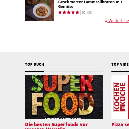
Geschmorter Lammrollbraten mit
Gemüse
180
Weiterles
TOP BUCH
TOP VID
Die besten Superfoods vor
Pizza 