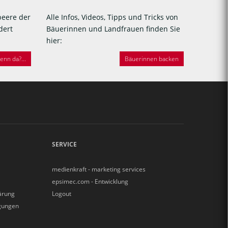
beere der
Alle Infos, Videos, Tipps und Tricks von
dert
Bäuerinnen und Landfrauen finden Sie
hier:
nn da?...
Bäuerinnen backen
SERVICE
medienkraft - marketing services
epsimec.com - Entwicklung
ärung
Logout
gungen