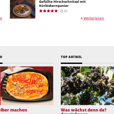
Gefüllte Hirschschnitzel mit
Kürbiskernpanier
80
en
Weiterlesen
EO
TOP ARTIKEL
selber machen
Was wächst denn da?