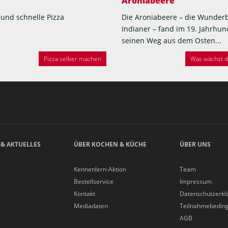
Aroniabeere
 und schnelle Pizza
Die Aroniabeere – die Wunder
Indianer – fand im 19. Jahrhun
seinen Weg aus dem Osten...
Pizza selber machen
Was wächst de
 & AKTUELLES
ÜBER KOCHEN & KÜCHE
ÜBER UNS
Kennenlern-Aktion
Team
Bestellservice
Impressum
Kontakt
Datenschutzerkl
Mediadaten
Teilnahmebedin
AGB