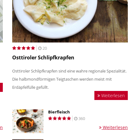
20
Osttiroler Schlipfkrapfen
Osttiroler Schlipfkrapfen sind eine wahre regionale Spezialität.
Die halbmondförmigen Teigtaschen werden meist mit
Erdäpfelfülle gefüllt.
Weiterlesen
Bierfleisch
360
en
Weiterlesen