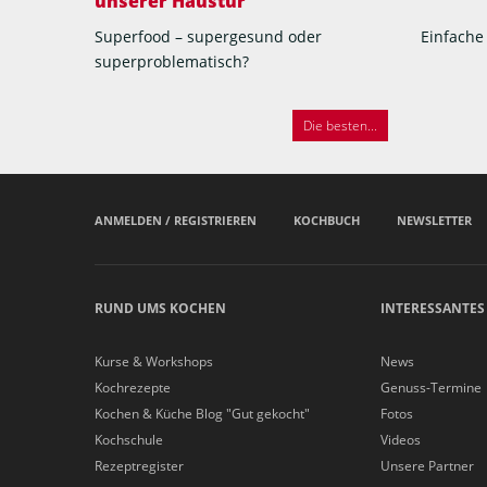
unserer Haustür
Superfood – supergesund oder
Einfache
superproblematisch?
Die besten...
ANMELDEN / REGISTRIEREN
KOCHBUCH
NEWSLETTER
RUND UMS KOCHEN
INTERESSANTES
Kurse & Workshops
News
Kochrezepte
Genuss-Termine
Kochen & Küche Blog "Gut gekocht"
Fotos
Kochschule
Videos
Rezeptregister
Unsere Partner