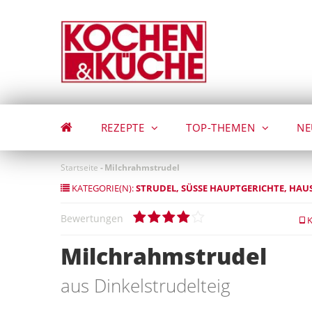
Direkt
zum
Inhalt
REZEPTE
TOP-THEMEN
NE
Startseite
-
Milchrahmstrudel
KATEGORIE(N):
STRUDEL
SÜSSE HAUPTGERICHTE
HAU
Bewertungen
K
Milchrahmstrudel
aus Dinkelstrudelteig