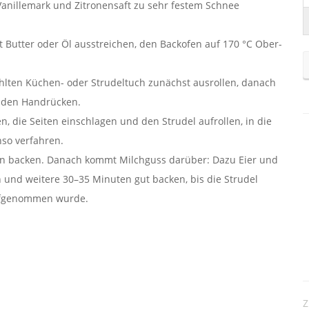
 Vanillemark und Zitronensaft zu sehr festem Schnee
t Butter oder Öl ausstreichen, den Backofen auf 170 °C Ober-
hlten Küchen- oder Strudeltuch zunächst ausrollen, danach
r den Handrücken.
gen, die Seiten einschlagen und den Strudel aufrollen, in die
nso verfahren.
ten backen. Danach kommt Milchguss darüber: Dazu Eier und
n und weitere 30–35 Minuten gut backen, bis die Strudel
aufgenommen wurde.
Z